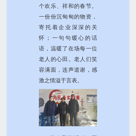
个欢乐、祥和的春节。
一份份沉甸甸的物资，
寄托着企业深深的关
怀；一句句暖心的话
语，温暖了在场每一位
老人的心田。老人们笑
容满面，连声道谢，感
激之情溢于言表。