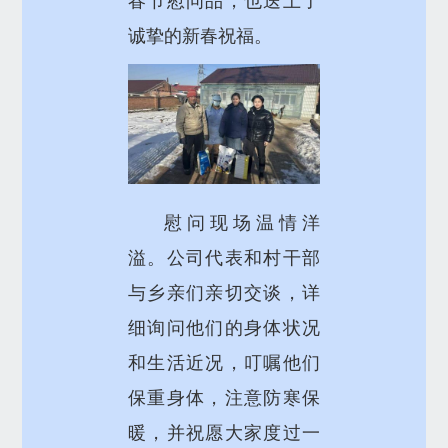
春节慰问品，也送上了
诚挚的新春祝福。
慰问现场温情洋
溢。公司代表和村干部
与乡亲们亲切交谈，详
细询问他们的身体状况
和生活近况，叮嘱他们
保重身体，注意防寒保
暖，并祝愿大家度过一