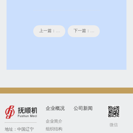
上一篇：
螺旋折流板换热器
下一篇：
高通量管换热器
企业概况
公司新闻
企业简介
微信
组织结构
地址：中国辽宁