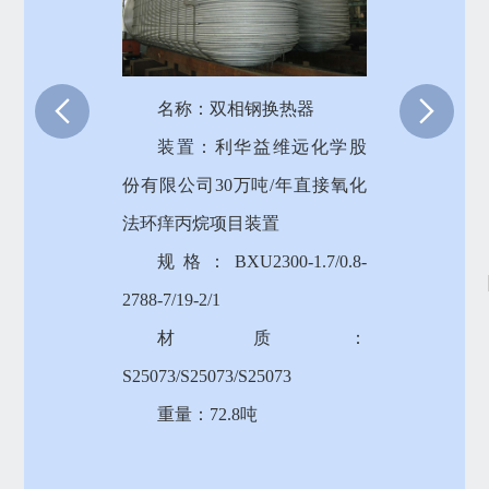


名称：双相钢换热器
装置：利华益维远化学股
份有限公司30万吨/年直接氧化
法环痒丙烷项目装置
规格：BXU2300-1.7/0.8-
2788-7/19-2/1
材质：
S25073/S25073/S25073
重量：72.8吨