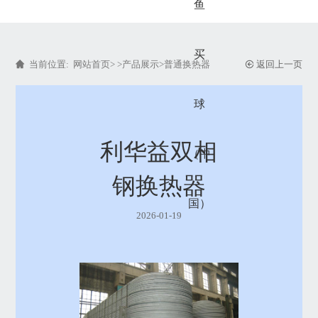
鱼
买
当前位置:
网站首页
> >
产品展示
>
普通换热器
返回上一页
球
利华益双相
（中
钢换热器
国）
2026-01-19