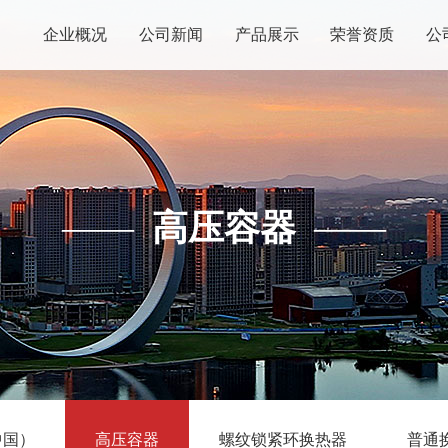
企业概况
公司新闻
产品展示
荣誉资质
公
——
高压容器
——
中国）
高压容器
螺纹锁紧环换热器
普通