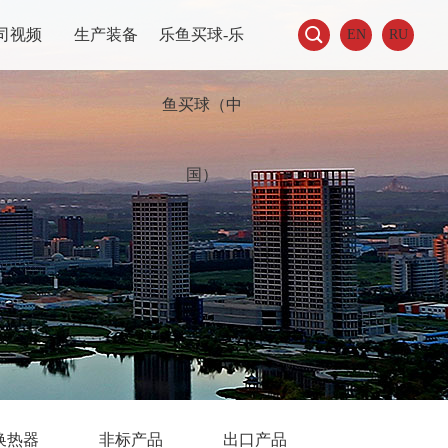

司视频
生产装备
乐鱼买球-乐
EN
RU
鱼买球（中
国）
换热器
非标产品
出口产品