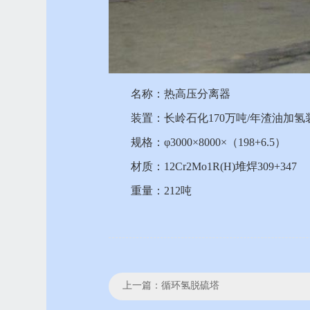
名称：热高压分离器
装置：长岭石化170万吨/年渣油加氢
规格：φ3000×8000×（198+6.5）
材质：12Cr2Mo1R(H)堆焊309+347
重量：212吨
上一篇：
循环氢脱硫塔