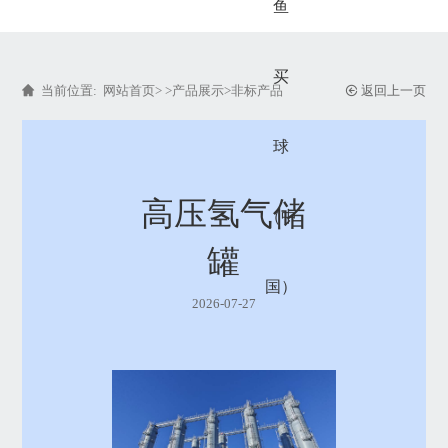
鱼
买
当前位置:
网站首页
> >
产品展示
>
非标产品
返回上一页
球
高压氢气储
（中
罐
国）
2026-07-27