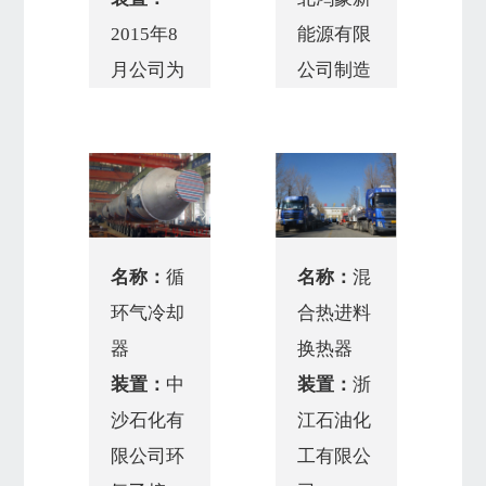
2015年8
能源有限
月公司为
公司制造
委内瑞拉
的光伏电
制造24台
解水制绿
换热器
氢示范项
规格：
目
AFS
规格：
名称：
循
名称：
混
70"-708/470-
4000x84x32000(T.L)
环气冷却
合热进料
12677-
材质：
器
换热器
26/1-
16MnDR
装置：
中
装置：
浙
412(according
重量：
单
沙石化有
江石油化
to ASME)
重314吨
限公司环
工有限公
材质：
共10台