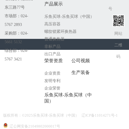
产品展示
221吨
东三路77号
号
市场部：024-
乐鱼买球-乐鱼买球（中国）
高压容器
5767 2893
螺纹锁紧环换热器
采购部：024-
网站
普通换热器
5661 5132
二维
非标产品
综合部：024-
出口产品
码
5767 3421
荣誉资质
公司视频
生产装备
企业资质
发明专利
企业荣誉
乐鱼买球-乐鱼买球（中
国）
版权所有：©2025乐鱼买球-乐鱼买球（中国） 辽ICP备11014271号-1
辽公网安备21049802000017号