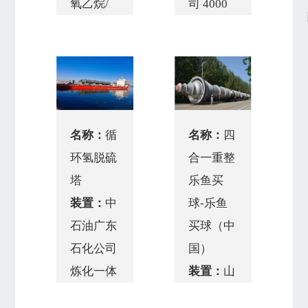
氧乙烷/
司 4000
SA516Gr70/SA179
乙二醇装
万吨/年
重量：
置
炼化一体
规格：
化项目二
Φ3300×30×40927
期工程
材质：
1#320万
名称：
循
名称：
四
Q345R/Q345R+S30403/S31603
吨/年蜡
环氢脱硫
合一重整
重量：
油加氢处
塔
乐鱼买
249.5吨
理装置
装置：
中
球-乐鱼
规格：
石油广东
买球（中
DEU1600-
石化公司
国）
16.65/15.75-
炼化一体
装置：
山
575.6-
化项目
东润泽化
4.6/19-2I