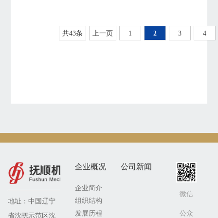
420万吨/
工有限公
材质：
管
年蜡油加
司100万
程：
共43条
上一页
1
2
3
4
氢处理装
吨/年连
12Cr2Mo1Ⅳ+堆
置
续重整装
焊壳程：
规格：
置
12Cr2Mo1R+堆
Ф3200×16800/4000（T.L）
规格：
焊换热
×（194Min+6.5）
Φ1450/
管：
材质：
Φ2350/
S32168
Q345R堆
Φ2450/
重量：
95
焊
Φ2750/
吨
TP.309L+TP.308L/TP.309L+TP.316L
Φ1000×58289
企业概况
公司新闻
重量：
材质：
企业简介
微信
557吨
12Cr2Mo1R
组织结构
地址：中国辽宁
公众
发展历程
重量：
省沈抚示范区沈