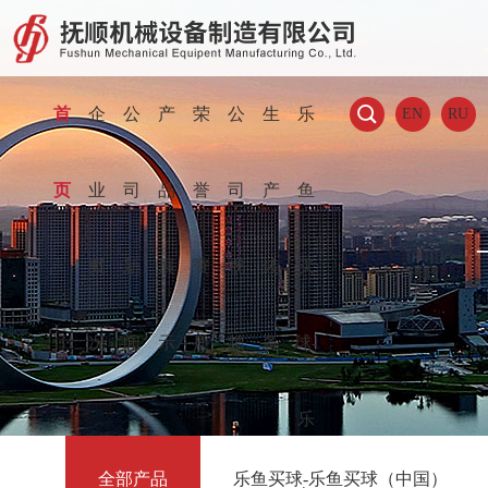

首
企
公
产
荣
公
生
乐
EN
RU
页
业
司
品
誉
司
产
鱼
概
新
展
资
视
装
买
况
闻
示
质
频
备
球-
乐
全部产品
乐鱼买球-乐鱼买球（中国）