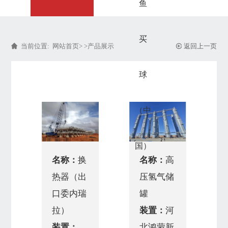
鱼
买
当前位置:
网站首页
> >
产品展示
返回上一页
球
（中
国）
名称：
换
名称：
高
热器（出
压氢气储
口委内瑞
罐
拉）
装置：
河
装置：
北鸿蒙新