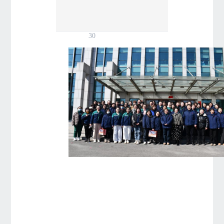
促
并
国
委
进
为

2026-
情
会
03-
广
迄
30
研
主
大
今
修
任
学
最
班
李
子
大
一
宏
深
规
行
德
入
格
走
等
了
的
进
领
解
蒙
我
导
抚
乃
公
莅
顺
尔
司
情暖三八，致敬芳华——
临
重
材
开
抚
点
质
展
春
机
产
管
实
和
公