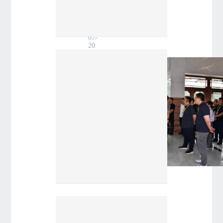
新
年
材
7

2026-
料
07-
月
20
项
17
目
日
FDPE
下
装
午
置
3
两
时
台
许，
溶
辽
液
宁
加
2026年全省高层次人才
省
热
副
器
7
省