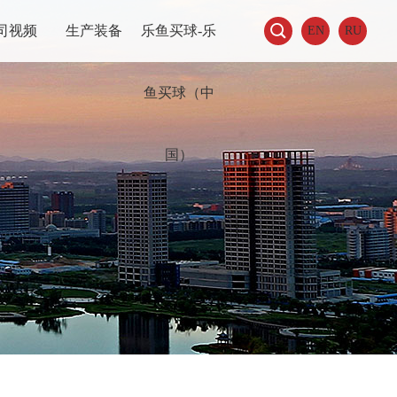

司视频
生产装备
乐鱼买球-乐
EN
RU
鱼买球（中
国）