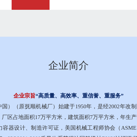
企业简介
企业宗旨
“高质量、高效率、重信誉、重服务”
中国）（原抚顺机械厂）始建于1950年，是经2002年
，厂区占地面积17万平方米，建筑面积7万平方米，年生产能
压力容器设计、制造许可证，美国机械工程师协会（ASM