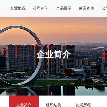
企业概况
公司新闻
产品展示
荣誉资质
公
——
企业简介
——
企业简介
组织结构
发展历程