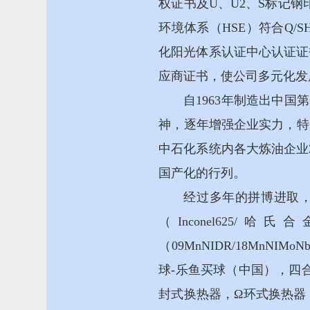
权证书及U、U2、S标记钢印
环境体系（HSE）符合Q/SHS000
化阳光体系认证中心认证证
应商证书，使公司多元化发
自1963年制造出中
神，逐年增强企业实力，特
中石化系统内各大炼油企业
国产化的行列。
经过多年的拼博进取，公司
（Inconel625/
（09MnNIDR/18Mn
球-乐鱼买球（中国），四
封式换热器，Ω环式换热器